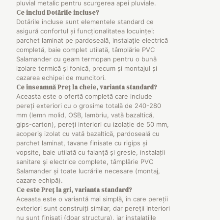
pluvial metalic pentru scurgerea apei pluviale.
Ce includ
Dotările incluse
?
Dotările incluse sunt elementele standard ce
asigură confortul și funcționalitatea locuinței:
parchet laminat pe pardoseală, instalație electrică
completă, baie complet utilată, tâmplărie PVC
Salamander cu geam termopan pentru o bună
izolare termică și fonică, precum și montajul și
cazarea echipei de muncitori.
Ce înseamnă
Preț la cheie, varianta standard
?
Aceasta este o ofertă completă care include
pereți exteriori cu o grosime totală de 240-280
mm (lemn molid, OSB, lambriu, vată bazaltică,
gips-carton), pereți interiori cu izolație de 50 mm,
acoperiș izolat cu vată bazaltică, pardoseală cu
parchet laminat, tavane finisate cu rigips și
vopsite, baie utilată cu faianță și gresie, instalații
sanitare și electrice complete, tâmplărie PVC
Salamander și toate lucrările necesare (montaj,
cazare echipă).
Ce este
Preț la gri, varianta standard
?
Aceasta este o variantă mai simplă, în care pereții
exteriori sunt construiți similar, dar pereții interiori
nu sunt finisați (doar structura), iar instalațiile