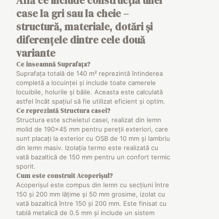
Află ce include construcția unei
case la gri sau la cheie –
structură, materiale, dotări și
diferențele dintre cele două
variante
Ce înseamnă
Suprafața
?
Suprafața totală de 140 m² reprezintă întinderea
completă a locuinței și include toate camerele
locuibile, holurile și băile. Aceasta este calculată
astfel încât spațiul să fie utilizat eficient și optim.
Ce reprezintă
Structura
casei?
Structura este scheletul casei, realizat din lemn
molid de 190×45 mm pentru pereții exteriori, care
sunt placați la exterior cu OSB de 10 mm și lambriu
din lemn masiv. Izolația termo este realizată cu
vată bazaltică de 150 mm pentru un confort termic
sporit.
Cum este construit
Acoperișul
?
Acoperișul este compus din lemn cu secțiuni între
150 și 200 mm lățime și 50 mm grosime, izolat cu
vată bazaltică între 150 și 200 mm. Este finisat cu
tablă metalică de 0.5 mm și include un sistem