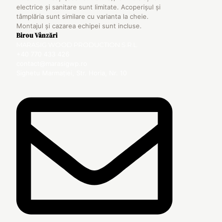
electrice și sanitare sunt limitate. Acoperișul și
tâmplăria sunt similare cu varianta la cheie.
Montajul și cazarea echipei sunt incluse.
Birou Vânzări
MARASIG WOOD PRODUCTION S.R.L.
+40 770 433 426
contact@marasigwp.ro
Sighetu Marmației, Str. Horia, Nr. 10