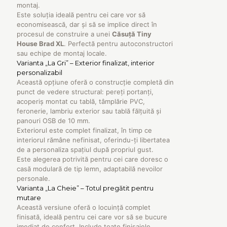
montaj.
Este soluția ideală pentru cei care vor să
economisească, dar și să se implice direct în
procesul de construire a unei
Căsuță Tiny
House
Brad XL
. Perfectă pentru autoconstructori
sau echipe de montaj locale.
Varianta „La Gri” – Exterior finalizat, interior
personalizabil
Această opțiune oferă o construcție completă din
punct de vedere structural: pereți portanți,
acoperiș montat cu tablă, tâmplărie PVC,
feronerie, lambriu exterior sau tablă fălțuită și
panouri OSB de 10 mm.
Exteriorul este complet finalizat, în timp ce
interiorul rămâne nefinisat, oferindu-ți libertatea
de a personaliza spațiul după propriul gust.
Este alegerea potrivită pentru cei care doresc o
casă modulară de tip lemn, adaptabilă nevoilor
personale.
Varianta „La Cheie” – Totul pregătit pentru
mutare
Această versiune oferă o locuință complet
finisată, ideală pentru cei care vor să se bucure
imediat de confort. Include toate finisajele