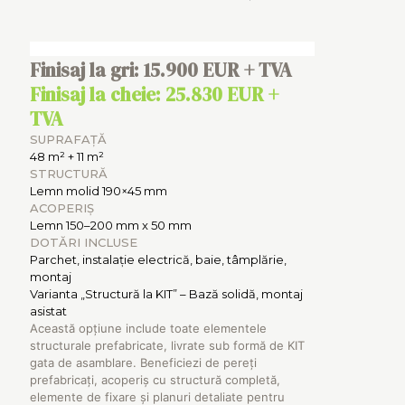
Finisaj la gri: 15.900 EUR + TVA
Finisaj la cheie: 25.830 EUR +
TVA
SUPRAFAȚĂ
48 m² + 11 m²
STRUCTURĂ
Lemn molid 190×45 mm
ACOPERIȘ
Lemn 150–200 mm x 50 mm
DOTĂRI INCLUSE
Parchet, instalație electrică, baie, tâmplărie,
montaj
Varianta „Structură la KIT” – Bază solidă, montaj
asistat
Această opțiune include toate elementele
structurale prefabricate, livrate sub formă de KIT
gata de asamblare. Beneficiezi de pereți
prefabricați, acoperiș cu structură completă,
elemente de fixare și planuri detaliate pentru