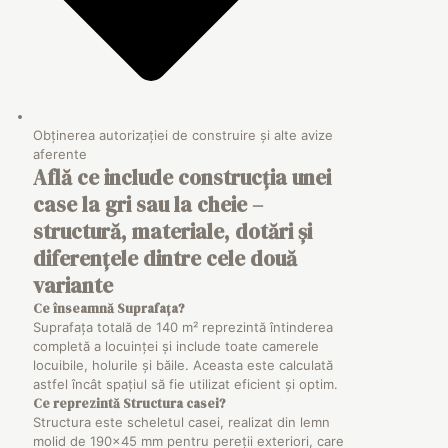
Obținerea autorizației de construire și alte avize
aferente
Află ce include construcția unei
case la gri sau la cheie –
structură, materiale, dotări și
diferențele dintre cele două
variante
Ce înseamnă
Suprafața
?
Suprafața totală de 140 m² reprezintă întinderea
completă a locuinței și include toate camerele
locuibile, holurile și băile. Aceasta este calculată
astfel încât spațiul să fie utilizat eficient și optim.
Ce reprezintă
Structura
casei?
Structura este scheletul casei, realizat din lemn
molid de 190×45 mm pentru pereții exteriori, care