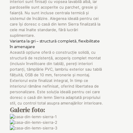
interiori sunt finisați cu vopsea lavabilă albă, iar
pardoselile sunt acoperite cu parchet, gresie și
faianță. Nu sunt incluse centrala termică și
sistemul de încălzire. Alegerea ideală pentru cei
care își doresc o casă din lemn Sierra finalizată la
cele mai înalte standarde, fără lucrări
suplimentare.
Varianta la gri – structură completă, flexibilitate
în amenajare
Această opțiune oferă o construcție solidă, cu
structură de rezistență, acoperiș complet montat
(inclusiv învelitoare din tablă), pereți interiori
portanți, tâmplărie PVC, lambriu exterior sau tablă
fălțuită, OSB de 10 mm, feronerie și montaj.
Exteriorul este finalizat integral, în timp ce
interiorul rămâne nefinisat, oferind libertatea de
personalizare. Este soluția ideală pentru cei care
doresc o casă din lemn Sierra adaptată propriului
stil, cu control total asupra amenajărilor interioare.
Galerie foto: