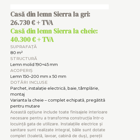
Casă din lemn Sierra la gri:
26.730 € + TVA
Casă din lemn Sierra la cheie:
40.300 € + TVA
SUPRAFAȚĂ
80 m²
STRUCTURĂ
Lemn molid 190×45 mm
ACOPERIȘ
Lemn 150–200 mm x 50 mm
DOTĂRI INCLUSE
Parchet, instalație electrică, baie, tâmplărie,
montaj
Varianta la cheie – complet echipată, pregătită
pentru mutare
Această opțiune include toate finisajele interioare
necesare pentru a transforma construcția într-o
locuință gata de utilizare. Instalațiile electrice și
sanitare sunt realizate integral, băile sunt dotate
complet (toaletă, lavoar, cabină de duș), pereții