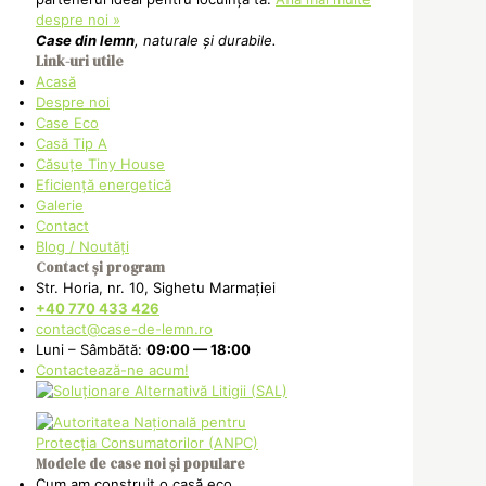
despre noi »
Case din lemn
, naturale și durabile.
Link-uri utile
Acasă
Despre noi
Case Eco
Casă Tip A
Căsuțe Tiny House
Eficiență energetică
Galerie
Contact
Blog / Noutăți
Contact și program
Str. Horia, nr. 10, Sighetu Marmației
+40 770 433 426
contact@case-de-lemn.ro
Luni – Sâmbătă:
09:00 — 18:00
Contactează-ne acum!
Modele de case noi și populare
Cum am construit o casă eco