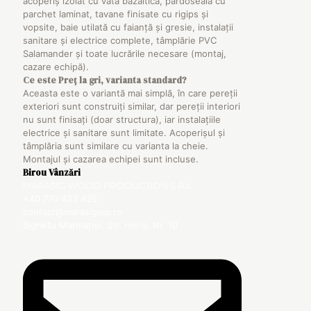
acoperiș izolat cu vată bazaltică, pardoseală cu
parchet laminat, tavane finisate cu rigips și
vopsite, baie utilată cu faianță și gresie, instalații
sanitare și electrice complete, tâmplărie PVC
Salamander și toate lucrările necesare (montaj,
cazare echipă).
Ce este
Preț la gri, varianta standard
?
Aceasta este o variantă mai simplă, în care pereții
exteriori sunt construiți similar, dar pereții interiori
nu sunt finisați (doar structura), iar instalațiile
electrice și sanitare sunt limitate. Acoperișul și
tâmplăria sunt similare cu varianta la cheie.
Montajul și cazarea echipei sunt incluse.
Birou Vânzări
MARASIG WOOD PRODUCTION S.R.L.
+40 770 433 426
contact@marasigwp.ro
Sighetu Marmației, Str. Horia, Nr. 10