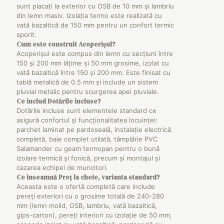
sunt placați la exterior cu OSB de 10 mm și lambriu
din lemn masiv. Izolația termo este realizată cu
vată bazaltică de 150 mm pentru un confort termic
sporit.
Cum este construit
Acoperișul
?
Acoperișul este compus din lemn cu secțiuni între
150 și 200 mm lățime și 50 mm grosime, izolat cu
vată bazaltică între 150 și 200 mm. Este finisat cu
tablă metalică de 0.5 mm și include un sistem
pluvial metalic pentru scurgerea apei pluviale.
Ce includ
Dotările incluse
?
Dotările incluse sunt elementele standard ce
asigură confortul și funcționalitatea locuinței:
parchet laminat pe pardoseală, instalație electrică
completă, baie complet utilată, tâmplărie PVC
Salamander cu geam termopan pentru o bună
izolare termică și fonică, precum și montajul și
cazarea echipei de muncitori.
Ce înseamnă
Preț la cheie, varianta standard
?
Aceasta este o ofertă completă care include
pereți exteriori cu o grosime totală de 240-280
mm (lemn molid, OSB, lambriu, vată bazaltică,
gips-carton), pereți interiori cu izolație de 50 mm,